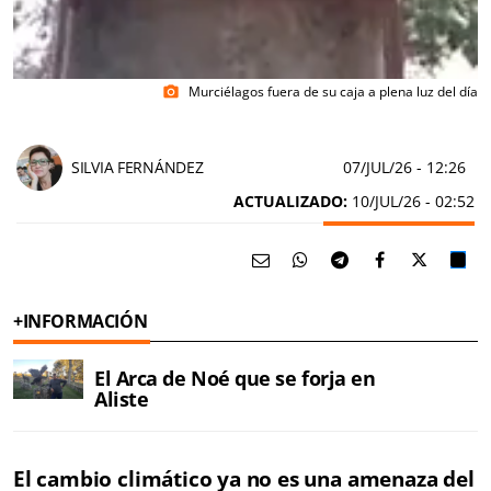
Murciélagos fuera de su caja a plena luz del día
photo_camera
SILVIA FERNÁNDEZ
07/JUL/26
- 12:26
ACTUALIZADO:
10/JUL/26 - 02:52
+INFORMACIÓN
El Arca de Noé que se forja en
Aliste
El cambio climático ya no es una amenaza del